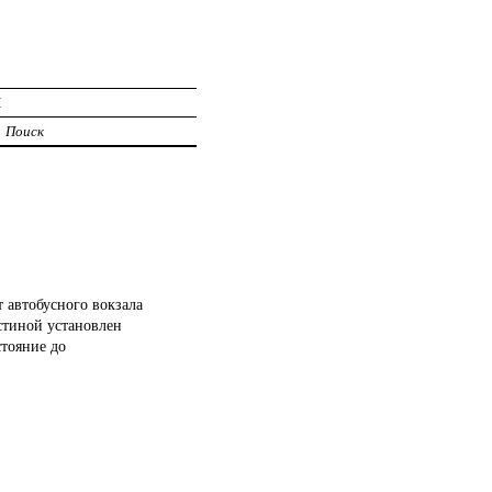
И
Поиск
т автобусного вокзала
стиной установлен
стояние до