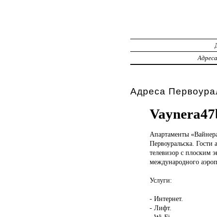
Адрес
Адреса Первоура
Vaynera47
Апартаменты «Вайнер
Первоуральска. Гости 
телевизор с плоским э
международного аэропо
Услуги:
- Интернет.
- Лифт.
- Wi-Fi.