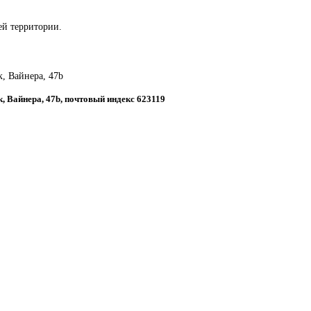
сей территории.
к, Вайнера, 47b
к, Вайнера, 47b, почтовый индекс 623119