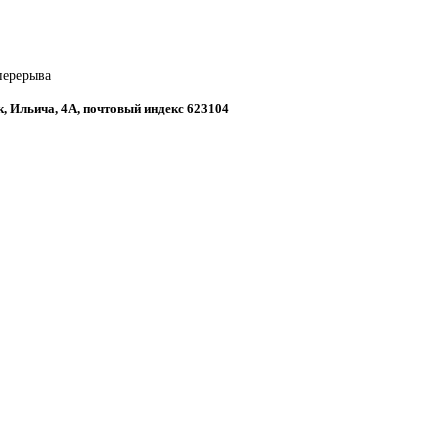
 перерыва
к, Ильича, 4А, почтовый индекс 623104